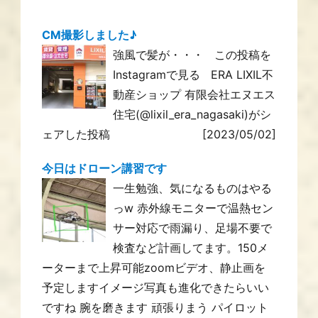
CM撮影しました♪
強風で髪が・・・ この投稿を
Instagramで見る ERA LIXIL不
動産ショップ 有限会社エヌエス
住宅(@lixil_era_nagasaki)がシ
ェアした投稿
[2023/05/02]
今日はドローン講習です
一生勉強、気になるものはやる
っw 赤外線モニターで温熱セン
サー対応で雨漏り、足場不要で
検査など計画してます。150メ
ーターまで上昇可能zoomビデオ、静止画を
予定しますイメージ写真も進化できたらいい
ですね 腕を磨きます 頑張りまう パイロット