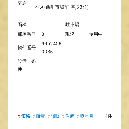
交通
バス(西町市場前 停歩3分)
面積
駐車場
部屋番号
3
現況
使用中
6952459
物件番号
0085
設備・条
件
価格
面積
間取
住所
築年月
1件