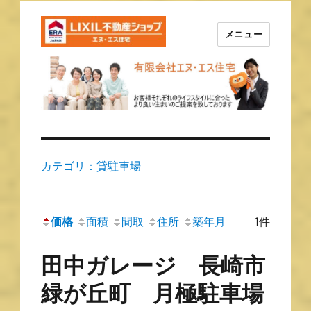
メニュー
長崎の不動産はエヌ・エス住宅
で！！
カテゴリ：貸駐車場
価格
面積
間取
住所
築年月
1件
田中ガレージ 長崎市
緑が丘町 月極駐車場