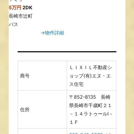
5万円
2DK
長崎市辻町
バス
→物件詳細
ＬＩＸＩＬ不動産シ
商号
ョップ(有)エヌ・エ
ス住宅
〒852-8135 長崎
県長崎市千歳町２１
住所
－１４ラトゥールⅠ－
１Ｆ