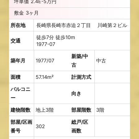
坪単価
2.4E-5万円
敷金
3ヶ月
所在地
長崎県長崎市赤迫２丁目 川崎第２ビル
徒歩7分 徒歩10m
交通
1977-07
新築/中
築年月
1977/07
中古
古
面積
57.14m²
計測方式
バルコニ
向き
ー
建物階数
地上3階
部屋階数
3階
部屋/区画
総戸/区
302
番号
画数