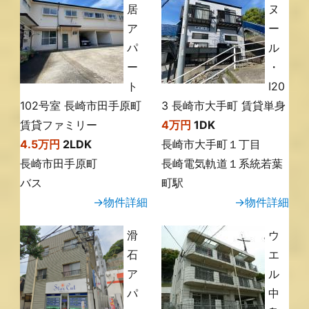
居
ヌ
ア
ー
パ
ル
ー
・
ト
Ⅰ20
102号室 長崎市田手原町
3 長崎市大手町 賃貸単身
賃貸ファミリー
4万円
1DK
4.5万円
2LDK
長崎市大手町１丁目
長崎市田手原町
長崎電気軌道１系統若葉
バス
町駅
→物件詳細
→物件詳細
滑
ウ
石
エ
ア
ル
パ
中