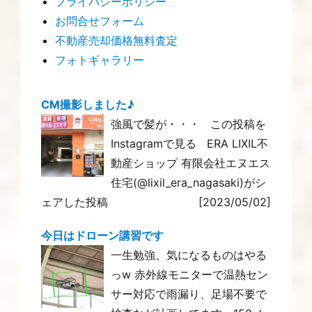
プライバシーポリシー
お問合せフォーム
不動産売却価格無料査定
フォトギャラリー
CM撮影しました♪
強風で髪が・・・ この投稿を
Instagramで見る ERA LIXIL不
動産ショップ 有限会社エヌエス
住宅(@lixil_era_nagasaki)がシ
ェアした投稿
[2023/05/02]
今日はドローン講習です
一生勉強、気になるものはやる
っw 赤外線モニターで温熱セン
サー対応で雨漏り、足場不要で