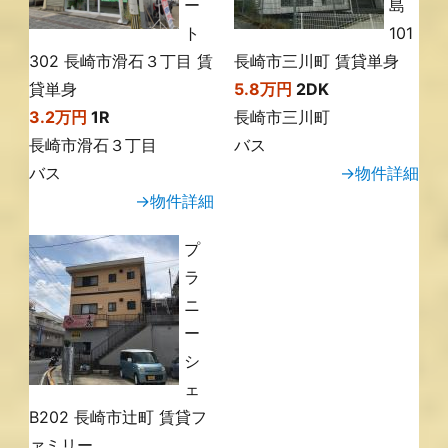
ー
島
ト
101
302 長崎市滑石３丁目 賃
長崎市三川町 賃貸単身
貸単身
5.8万円
2DK
3.2万円
1R
長崎市三川町
長崎市滑石３丁目
バス
バス
→物件詳細
→物件詳細
プ
ラ
ニ
ー
シ
ェ
B202 長崎市辻町 賃貸フ
ァミリー