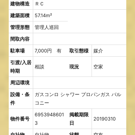
建物構造
ＲＣ
建築面積
57.14m²
管理形態
管理人巡回
間取内容
駐車場
7,000円 有
取引態様
媒介
引渡/入居
相談
現況
空家
時期
周辺環境
設備・条
ガスコンロ
シャワー
プロパンガス
バル
件
コニー
6953948601
掲載期限
物件番号
20190310
3
日
自社物
自社物
状態
空有