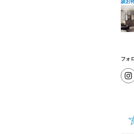
談お
フォ