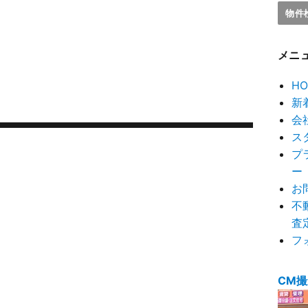
メニ
HO
新
会
ス
プ
ー
お
不
査
フ
CM