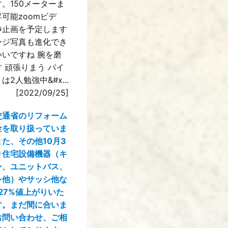
。150メーターま
可能zoomビデ
静止画を予定します
ージ写真も進化でき
いいですね 腕を磨
 頑張りまう パイ
は2人勉強中&#x...
[2022/09/25]
交通省のリフォーム
金を取り扱っていま
た、その他10月3
り住宅設備機器（キ
ン、ユニットバス、
レ他）やサッシ他な
27%値上がりいた
す。まだ間に合いま
お問い合わせ、ご相