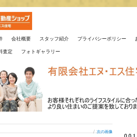
プ(有)エヌ・エス住宅
動産はエヌ・エス住宅で！！
件
会社概要
スタッフ紹介
プライバシーポリシー
料査定
フォトギャラリー
次の画像