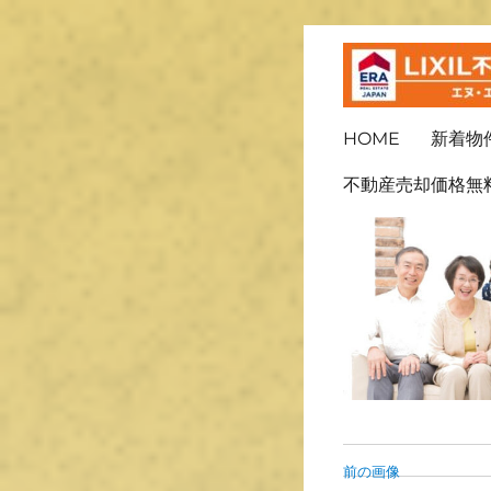
ＬＩＸＩＬ不動産ショッ
長崎の不
HOME
新着物
不動産売却価格無
前の画像