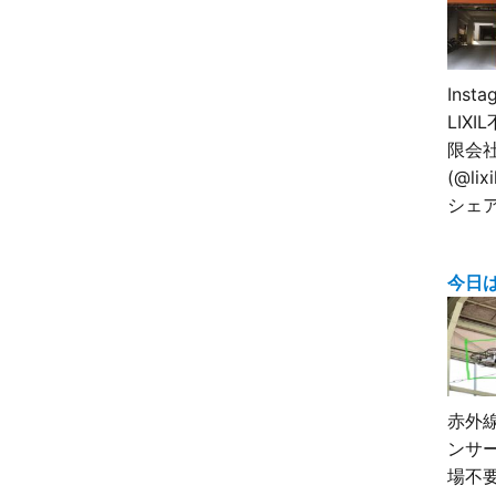
Inst
LIX
限会
(@lix
シェ
今日
赤外
ンサ
場不