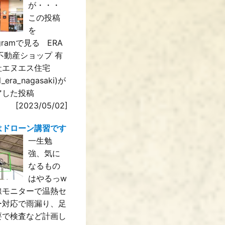
が・・・
この投稿
を
agramで見る ERA
IL不動産ショップ 有
社エヌエス住宅
il_era_nagasaki)が
アした投稿
[2023/05/02]
はドローン講習です
一生勉
強、気に
なるもの
はやるっw
線モニターで温熱セ
ー対応で雨漏り、足
要で検査など計画し