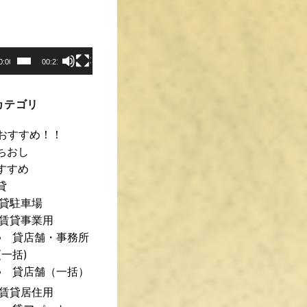
0:00
00:21
カテゴリ
おすすめ！！
ちおし
すすめ
貸
貸駐車場
賃貸事業用
貸店舗・事務所
(一括)
貸店舗（一括）
賃貸居住用