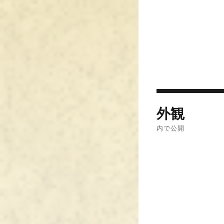
投
外観
稿
内で公開
ナ
ビ
ゲ
ー