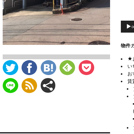
動
画
プ
0
レ
ー
物件
ヤ
ー
★
い
お
賃