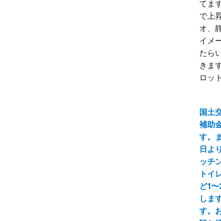
てます
で上昇
オ、
イメ
たら
きます
ロット
国土
補助
す。ま
日よ
ッチ
トイ
ど1〜
しま
す。