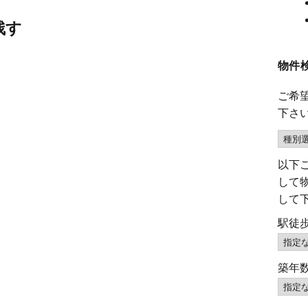
残す
物件
ご希
下さ
以下
して
して
駅徒
築年