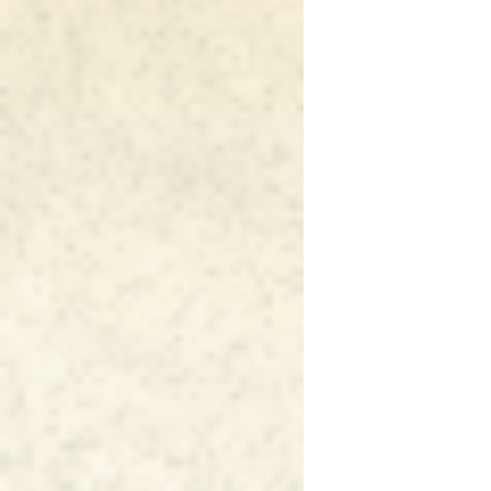
シ
ョ
ン