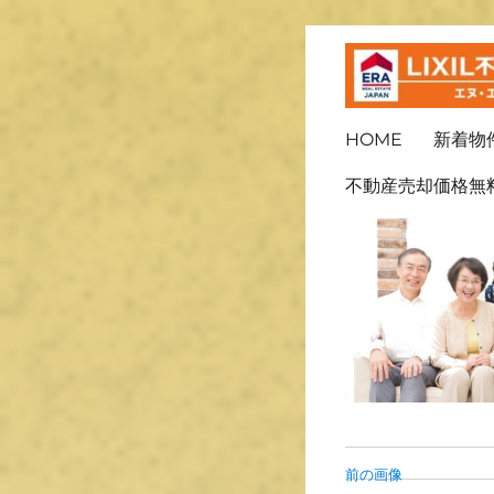
ＬＩＸＩＬ不動産ショッ
長崎の不
HOME
新着物
不動産売却価格無
前の画像