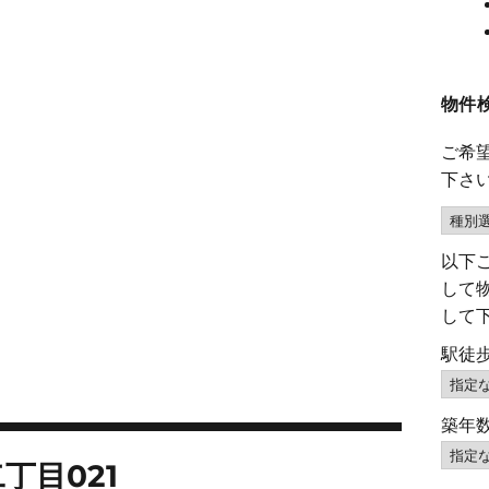
物件
ご希
下さ
以下
して
して
駅徒
築年
丁目021