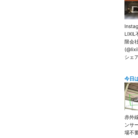
Inst
LIX
限会
(@lix
シェ
今日
赤外
ンサ
場不