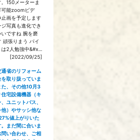
。150メーターま
可能zoomビデ
静止画を予定します
ージ写真も進化でき
いいですね 腕を磨
 頑張りまう パイ
は2人勉強中&#x...
[2022/09/25]
交通省のリフォーム
金を取り扱っていま
た、その他10月3
り住宅設備機器（キ
ン、ユニットバス、
レ他）やサッシ他な
27%値上がりいた
す。まだ間に合いま
お問い合わせ、ご相