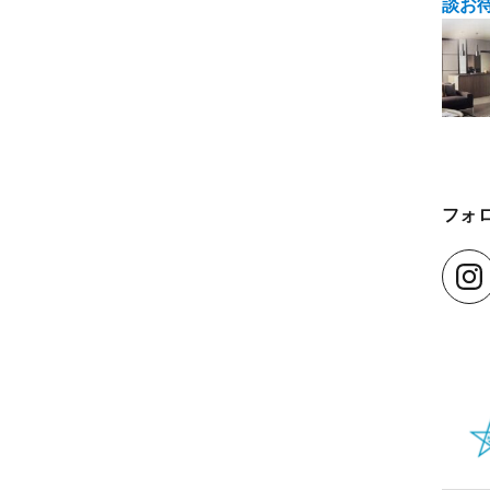
談お
フォ