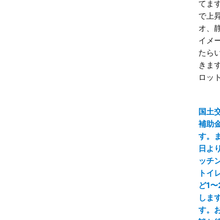
てます
で上昇
オ、
イメ
たら
きます
ロット
国土
補助
す。ま
日よ
ッチ
トイ
ど1〜
しま
す。