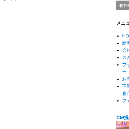
メニ
HO
新
会
ス
プ
ー
お
不
査
フ
CM