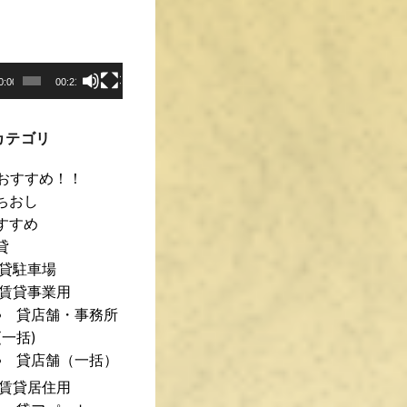
0:00
00:21
カテゴリ
おすすめ！！
ちおし
すすめ
貸
貸駐車場
賃貸事業用
貸店舗・事務所
(一括)
貸店舗（一括）
賃貸居住用