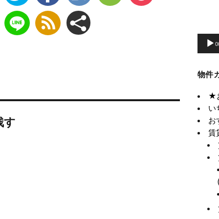
動
画
プ
0
レ
ー
物件
ヤ
ー
★
い
残す
お
賃