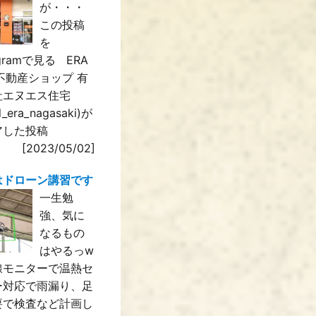
が・・・
この投稿
を
agramで見る ERA
IL不動産ショップ 有
社エヌエス住宅
il_era_nagasaki)が
アした投稿
[2023/05/02]
はドローン講習です
一生勉
強、気に
なるもの
はやるっw
線モニターで温熱セ
ー対応で雨漏り、足
要で検査など計画し