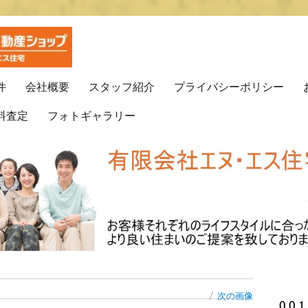
プ(有)エヌ・エス住宅
動産はエヌ・エス住宅で！！
件
会社概要
スタッフ紹介
プライバシーポリシー
料査定
フォトギャラリー
次の画像