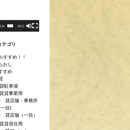
0:00
00:21
カテゴリ
おすすめ！！
ちおし
すすめ
貸
貸駐車場
賃貸事業用
貸店舗・事務所
(一括)
貸店舗（一括）
賃貸居住用