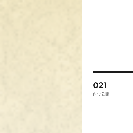
投
021
稿
内で公開
ナ
ビ
ゲ