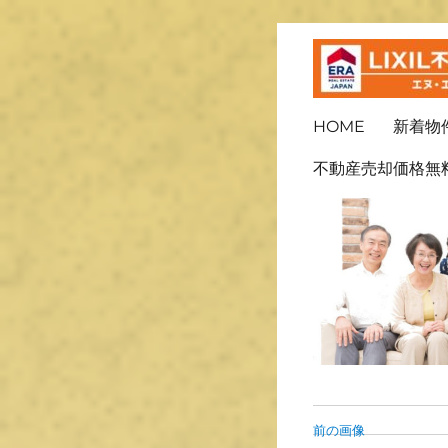
ＬＩＸＩＬ不動産ショッ
長崎の不
HOME
新着物
不動産売却価格無
前の画像