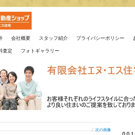
プ(有)エヌ・エス住宅
動産はエヌ・エス住宅で！！
件
会社概要
スタッフ紹介
プライバシーポリシー
料査定
フォトギャラリー
次の画像