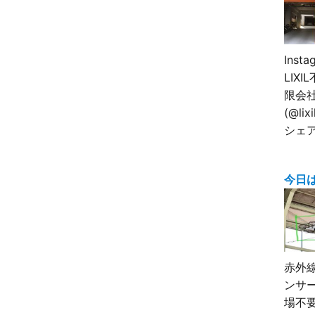
Inst
LIX
限会
(@lix
シェ
今日
赤外
ンサ
場不