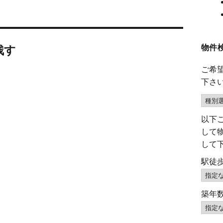
物件
残す
ご希
下さ
以下
して
して
駅徒
築年