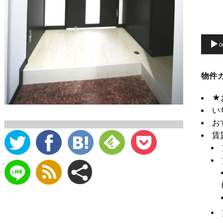
動
画
プ
0
レ
ー
物件
ヤ
ー
★
い
お
賃