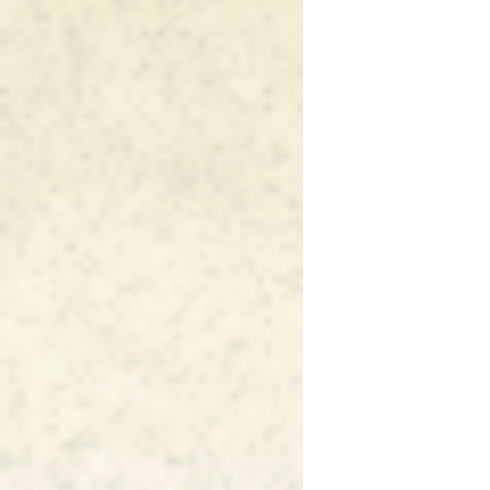
ー
シ
ョ
ン