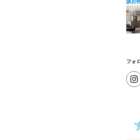
談お
フォ