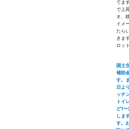
てます
で上昇
オ、
イメ
たら
きます
ロット
国土
補助
す。ま
日よ
ッチ
トイ
ど1〜
しま
す。