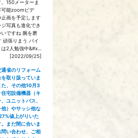
。150メーターま
可能zoomビデ
静止画を予定します
ージ写真も進化でき
いいですね 腕を磨
 頑張りまう パイ
は2人勉強中&#x...
[2022/09/25]
交通省のリフォーム
金を取り扱っていま
た、その他10月3
り住宅設備機器（キ
ン、ユニットバス、
レ他）やサッシ他な
27%値上がりいた
す。まだ間に合いま
お問い合わせ、ご相