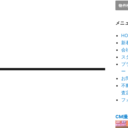
メニ
HO
新
会
ス
プ
ー
お
不
査
フ
CM