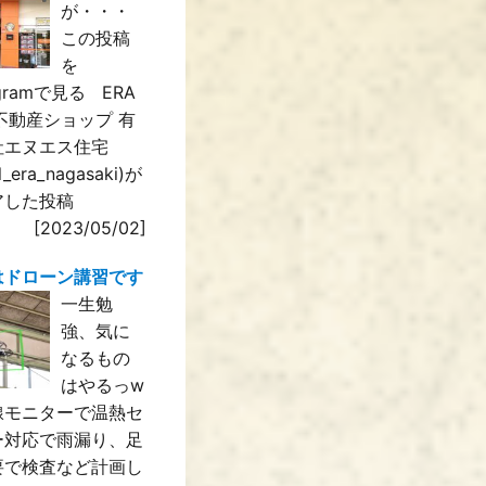
が・・・
この投稿
を
agramで見る ERA
IL不動産ショップ 有
社エヌエス住宅
il_era_nagasaki)が
アした投稿
[2023/05/02]
はドローン講習です
一生勉
強、気に
なるもの
はやるっw
線モニターで温熱セ
ー対応で雨漏り、足
要で検査など計画し