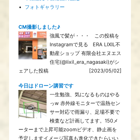
フォトギャラリー
CM撮影しました♪
強風で髪が・・・ この投稿を
Instagramで見る ERA LIXIL不
動産ショップ 有限会社エヌエス
住宅(@lixil_era_nagasaki)がシ
ェアした投稿
[2023/05/02]
今日はドローン講習です
一生勉強、気になるものはやる
っw 赤外線モニターで温熱セン
サー対応で雨漏り、足場不要で
検査など計画してます。150メ
ーターまで上昇可能zoomビデオ、静止画を
予定しますイメージ写真も進化できたらいい