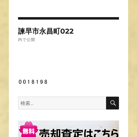
投
諫早市永昌町022
稿
内で公開
ナ
ビ
ゲ
ー
シ
ョ
ン