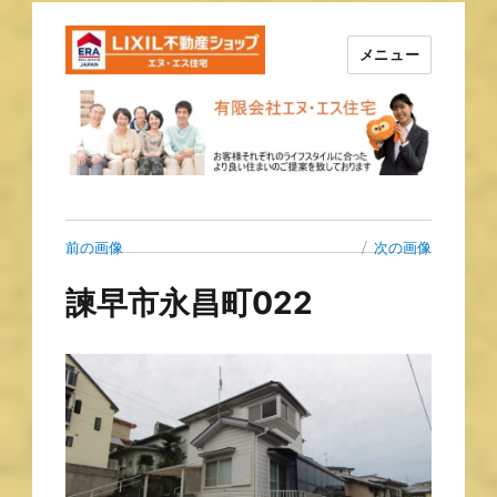
メニュー
長崎の不動産はエヌ・エス住宅
で！！
前の画像
次の画像
諫早市永昌町022