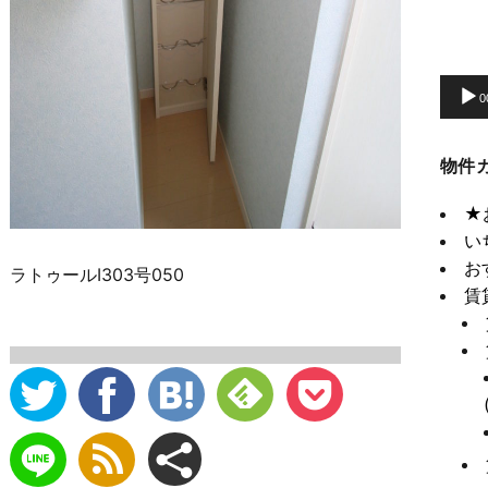
動
画
プ
0
レ
ー
物件
ヤ
ー
★
い
お
ラトゥールⅠ303号050
賃