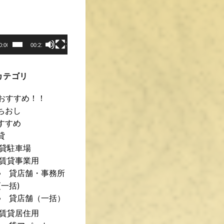
0:00
00:21
カテゴリ
おすすめ！！
ちおし
すすめ
貸
貸駐車場
賃貸事業用
貸店舗・事務所
(一括)
貸店舗（一括）
賃貸居住用