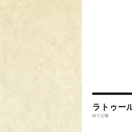
投
ラトゥール
稿
内で公開
ナ