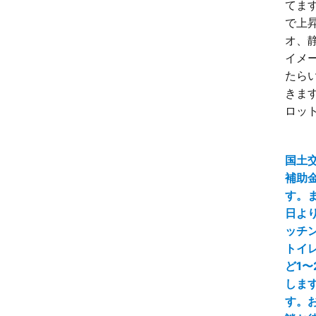
てます
で上昇
オ、
イメ
たら
きます
ロット
国土
補助
す。ま
日よ
ッチ
トイ
ど1〜
しま
す。