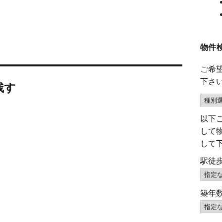
物件
ご希
下さ
残す
以下
して
して
駅徒
築年