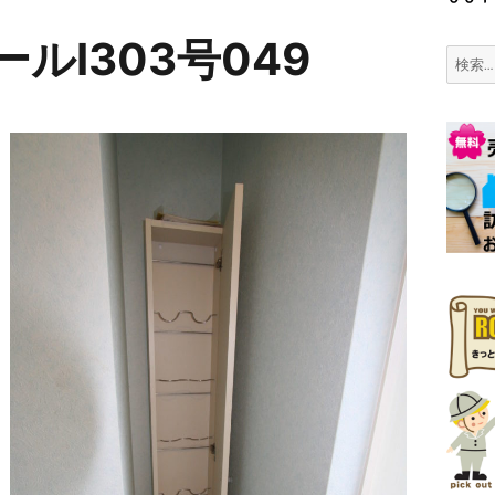
ルⅠ303号049