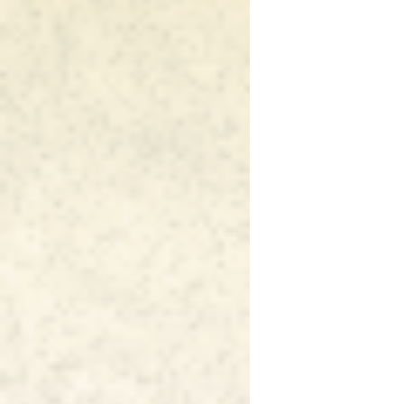
ビ
ゲ
ー
シ
ョ
ン