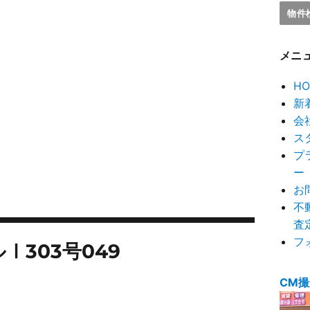
メニ
HO
新
会
ス
プ
ー
お
不
査
フ
Ⅰ303号049
CM