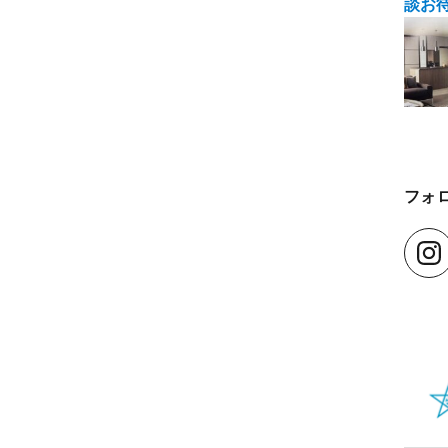
談お
フォ