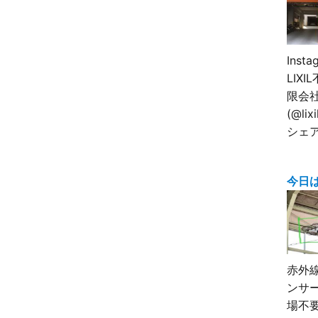
Inst
LIX
限会
(@lix
シェ
今日
赤外
ンサ
場不