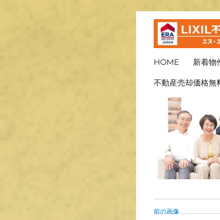
ＬＩＸＩＬ不動産ショッ
長崎の不
HOME
新着物
不動産売却価格無
前の画像