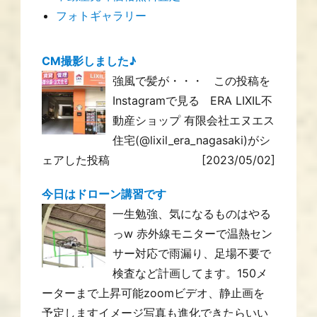
フォトギャラリー
CM撮影しました♪
強風で髪が・・・ この投稿を
Instagramで見る ERA LIXIL不
動産ショップ 有限会社エヌエス
住宅(@lixil_era_nagasaki)がシ
ェアした投稿
[2023/05/02]
今日はドローン講習です
一生勉強、気になるものはやる
っw 赤外線モニターで温熱セン
サー対応で雨漏り、足場不要で
検査など計画してます。150メ
ーターまで上昇可能zoomビデオ、静止画を
予定しますイメージ写真も進化できたらいい