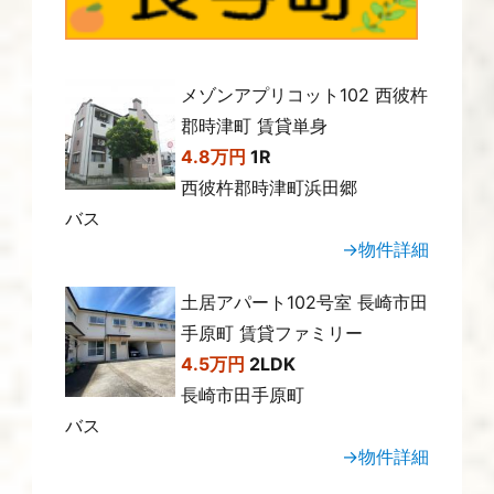
メゾンアプリコット102 西彼杵
郡時津町 賃貸単身
4.8万円
1R
西彼杵郡時津町浜田郷
バス
→物件詳細
土居アパート102号室 長崎市田
手原町 賃貸ファミリー
4.5万円
2LDK
長崎市田手原町
バス
→物件詳細