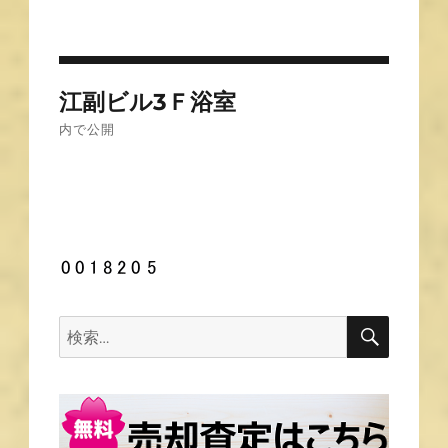
投
江副ビル3Ｆ浴室
稿
内で公開
ナ
ビ
ゲ
ー
シ
ョ
ン