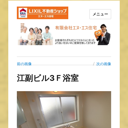
メニュー
長崎の不動産はエヌ・エス住宅
で！！
前の画像
次の画像
江副ビル3Ｆ浴室