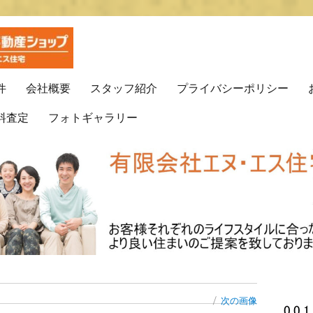
プ(有)エヌ・エス住宅
動産はエヌ・エス住宅で！！
件
会社概要
スタッフ紹介
プライバシーポリシー
料査定
フォトギャラリー
次の画像