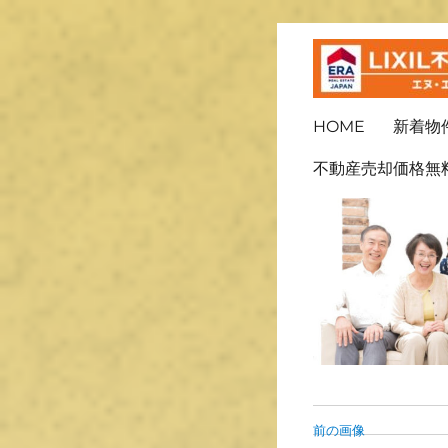
ＬＩＸＩＬ不動産ショッ
長崎の不
HOME
新着物
不動産売却価格無
前の画像