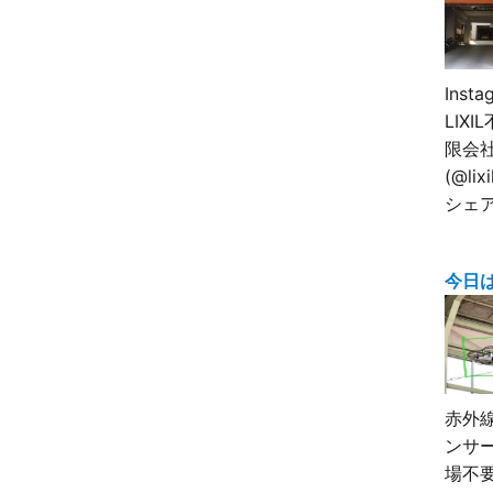
Inst
LIX
限会
(@lix
シェ
今日
赤外
ンサ
場不