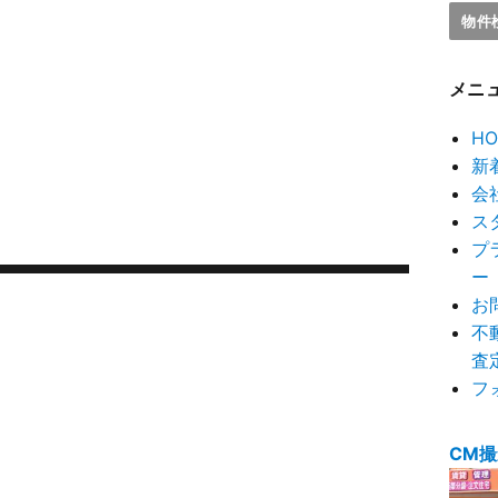
メニ
HO
新
会
ス
プ
ー
お
不
査
フ
CM