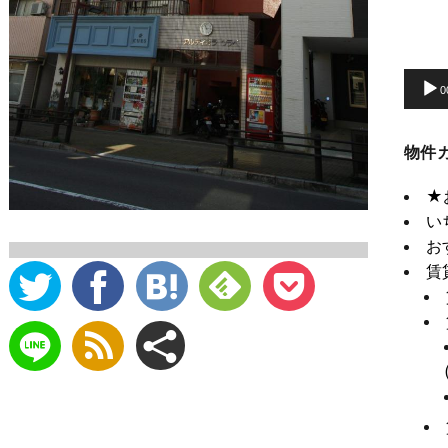
動
画
プ
0
レ
ー
物件
ヤ
ー
★
い
お
賃