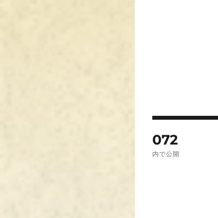
投
072
稿
内で公開
ナ
ビ
ゲ