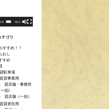
0:00
00:21
カテゴリ
おすすめ！！
ちおし
すすめ
貸
貸駐車場
賃貸事業用
貸店舗・事務所
(一括)
貸店舗（一括）
賃貸居住用