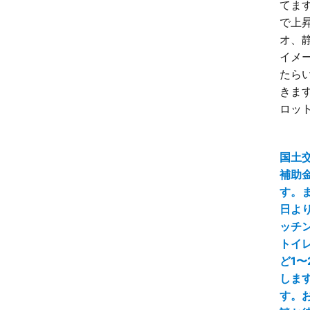
てます
で上昇
オ、
イメ
たら
きます
ロット
国土
補助
す。ま
日よ
ッチ
トイ
ど1〜
しま
す。