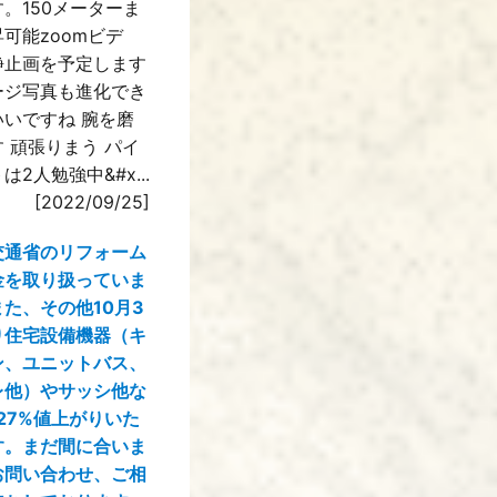
。150メーターま
可能zoomビデ
静止画を予定します
ージ写真も進化でき
いいですね 腕を磨
 頑張りまう パイ
は2人勉強中&#x...
[2022/09/25]
交通省のリフォーム
金を取り扱っていま
た、その他10月3
り住宅設備機器（キ
ン、ユニットバス、
レ他）やサッシ他な
27%値上がりいた
す。まだ間に合いま
お問い合わせ、ご相