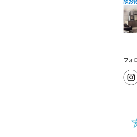
談お
フォ