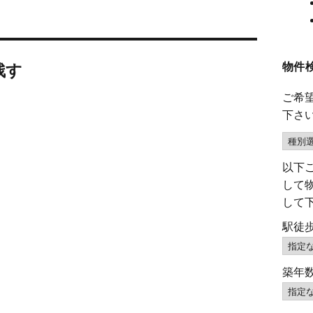
物件
残す
ご希
下さ
以下
して
して
駅徒
築年