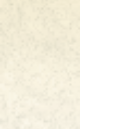
ー
シ
ョ
ン