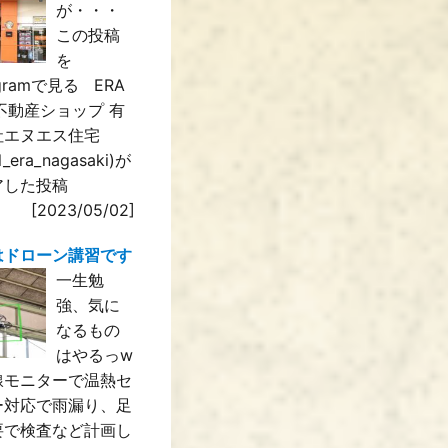
が・・・
この投稿
を
agramで見る ERA
IL不動産ショップ 有
社エヌエス住宅
il_era_nagasaki)が
アした投稿
[2023/05/02]
はドローン講習です
一生勉
強、気に
なるもの
はやるっw
線モニターで温熱セ
ー対応で雨漏り、足
要で検査など計画し