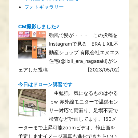
フォトギャラリー
CM撮影しました♪
強風で髪が・・・ この投稿を
Instagramで見る ERA LIXIL不
動産ショップ 有限会社エヌエス
住宅(@lixil_era_nagasaki)がシ
ェアした投稿
[2023/05/02]
今日はドローン講習です
一生勉強、気になるものはやる
っw 赤外線モニターで温熱セン
サー対応で雨漏り、足場不要で
検査など計画してます。150メ
ーターまで上昇可能zoomビデオ、静止画を
予定しますイメージ写真も進化できたらいい