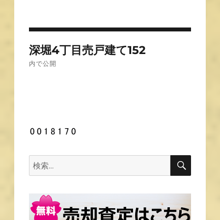
投
深堀4丁目売戸建て152
稿
内で公開
ナ
ビ
ゲ
ー
シ
ョ
ン