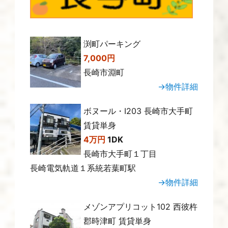
渕町パーキング
7,000円
長崎市淵町
→物件詳細
ボヌール・Ⅰ203 長崎市大手町
賃貸単身
4万円
1DK
長崎市大手町１丁目
長崎電気軌道１系統若葉町駅
→物件詳細
メゾンアプリコット102 西彼杵
郡時津町 賃貸単身