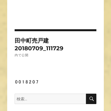
投
田中町売戸建
稿
20180709_111729
ナ
内で公開
ビ
ゲ
ー
シ
ョ