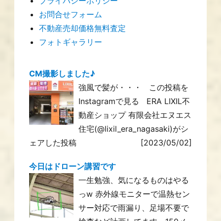
プライバシーポリシー
お問合せフォーム
不動産売却価格無料査定
フォトギャラリー
CM撮影しました♪
強風で髪が・・・ この投稿を
Instagramで見る ERA LIXIL不
動産ショップ 有限会社エヌエス
住宅(@lixil_era_nagasaki)がシ
ェアした投稿
[2023/05/02]
今日はドローン講習です
一生勉強、気になるものはやる
っw 赤外線モニターで温熱セン
サー対応で雨漏り、足場不要で