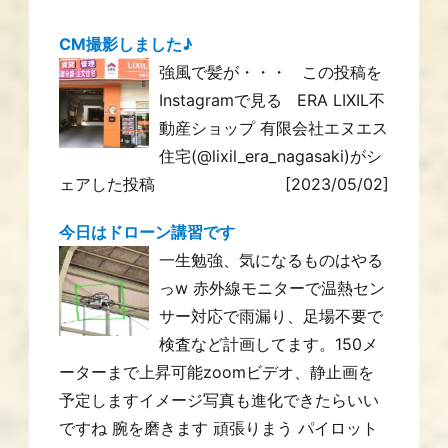
CM撮影しました♪
強風で髪が・・・ この投稿を
Instagramで見る ERA LIXIL不
動産ショップ 有限会社エヌエス
住宅(@lixil_era_nagasaki)がシ
ェアした投稿
[2023/05/02]
今日はドローン講習です
一生勉強、気になるものはやる
っw 赤外線モニターで温熱セン
サー対応で雨漏り、足場不要で
検査など計画してます。150メ
ーターまで上昇可能zoomビデオ、静止画を
予定しますイメージ写真も進化できたらいい
ですね 腕を磨きます 頑張りまう パイロット