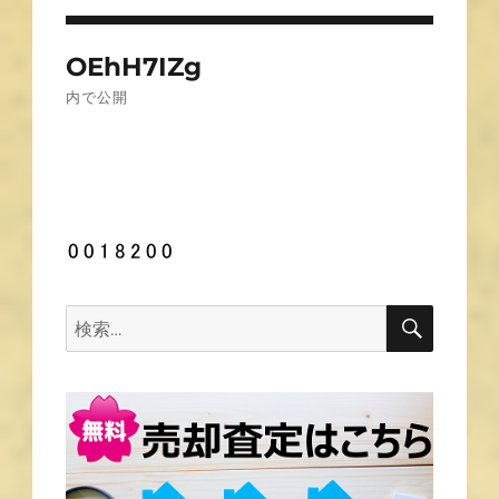
投
OEhH7IZg
稿
内で公開
ナ
ビ
ゲ
ー
シ
ョ
ン