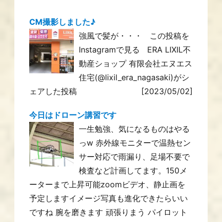
CM撮影しました♪
強風で髪が・・・ この投稿を
Instagramで見る ERA LIXIL不
動産ショップ 有限会社エヌエス
住宅(@lixil_era_nagasaki)がシ
ェアした投稿
[2023/05/02]
今日はドローン講習です
一生勉強、気になるものはやる
っw 赤外線モニターで温熱セン
サー対応で雨漏り、足場不要で
検査など計画してます。150メ
ーターまで上昇可能zoomビデオ、静止画を
予定しますイメージ写真も進化できたらいい
ですね 腕を磨きます 頑張りまう パイロット