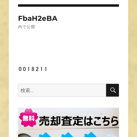
投
FbaH2eBA
稿
内で公開
ナ
ビ
ゲ
ー
シ
ョ
ン