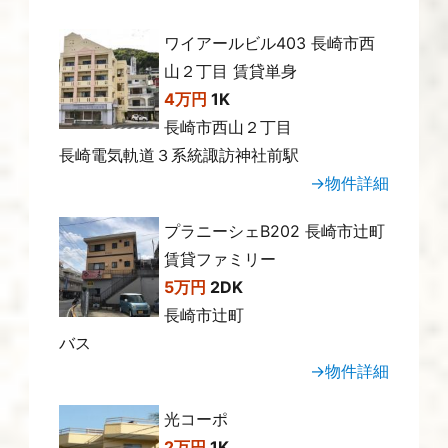
ワイアールビル403 長崎市西
山２丁目 賃貸単身
4万円
1K
長崎市西山２丁目
長崎電気軌道３系統諏訪神社前駅
→物件詳細
プラニーシェB202 長崎市辻町
賃貸ファミリー
5万円
2DK
長崎市辻町
バス
→物件詳細
光コーポ
2万円
1K