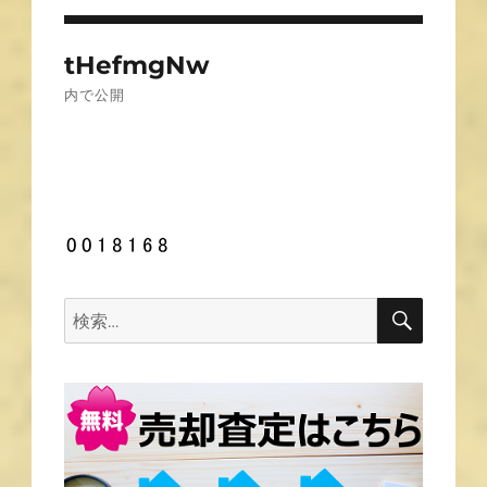
投
tHefmgNw
稿
内で公開
ナ
ビ
ゲ
ー
シ
ョ
ン