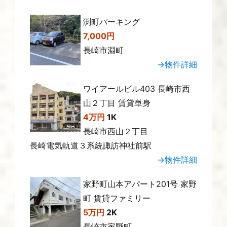
渕町パーキング
7,000円
長崎市淵町
→物件詳細
ワイアールビル403 長崎市西
山２丁目 賃貸単身
4万円
1K
長崎市西山２丁目
長崎電気軌道３系統諏訪神社前駅
→物件詳細
家野町山本アパート201号 家野
町 賃貸ファミリー
5万円
2K
長崎市家野町