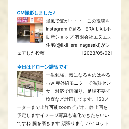
CM撮影しました♪
強風で髪が・・・ この投稿を
Instagramで見る ERA LIXIL不
動産ショップ 有限会社エヌエス
住宅(@lixil_era_nagasaki)がシ
ェアした投稿
[2023/05/02]
今日はドローン講習です
一生勉強、気になるものはやる
っw 赤外線モニターで温熱セン
サー対応で雨漏り、足場不要で
検査など計画してます。150メ
ーターまで上昇可能zoomビデオ、静止画を
予定しますイメージ写真も進化できたらいい
ですね 腕を磨きます 頑張りまう パイロット