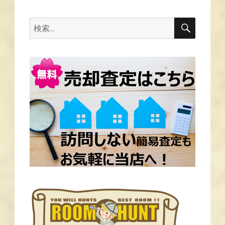
ー
シ
ョ
ン