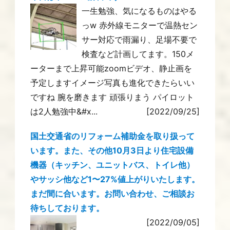
一生勉強、気になるものはやる
っw 赤外線モニターで温熱セン
サー対応で雨漏り、足場不要で
検査など計画してます。150メ
ーターまで上昇可能zoomビデオ、静止画を
予定しますイメージ写真も進化できたらいい
ですね 腕を磨きます 頑張りまう パイロット
は2人勉強中&#x...
[2022/09/25]
国土交通省のリフォーム補助金を取り扱って
います。また、その他10月3日より住宅設備
機器（キッチン、ユニットバス、トイレ他）
やサッシ他など1〜27%値上がりいたします。
まだ間に合います。お問い合わせ、ご相談お
待ちしております。
[2022/09/05]