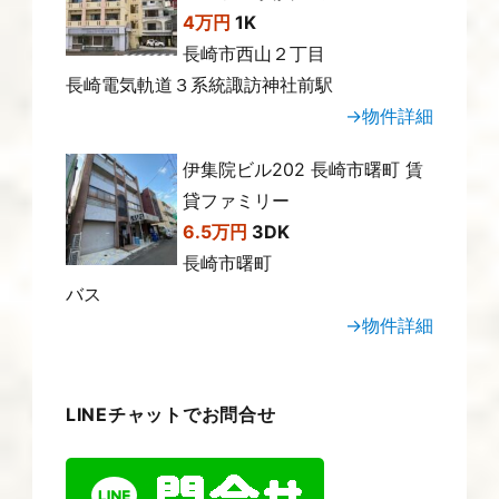
4万円
1K
長崎市西山２丁目
長崎電気軌道３系統諏訪神社前駅
→物件詳細
伊集院ビル202 長崎市曙町 賃
貸ファミリー
6.5万円
3DK
長崎市曙町
バス
→物件詳細
LINEチャットでお問合せ