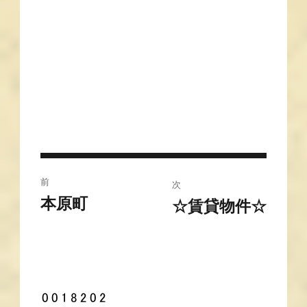
投
前
次
稿
本原町
前
☆賃貸物件☆
次
の
ナ
の
投
投
ビ
稿:
稿:
ゲ