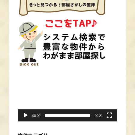
動
画
プ
レ
ー
00:00
00:21
ヤ
ー