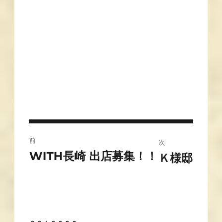
投
前
次
稿
WITH長崎 出店募集！！
前
Ｋ様邸
次
の
ナ
の
投
投
ビ
稿:
稿:
ゲ