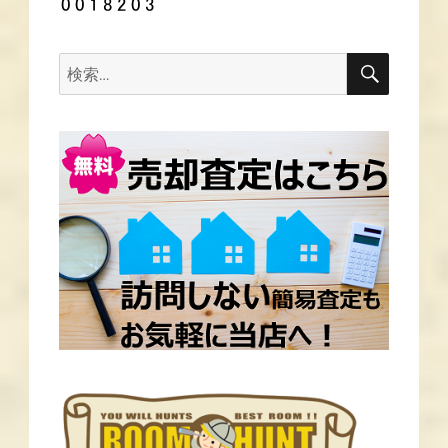
ー
シ
ョ
ン