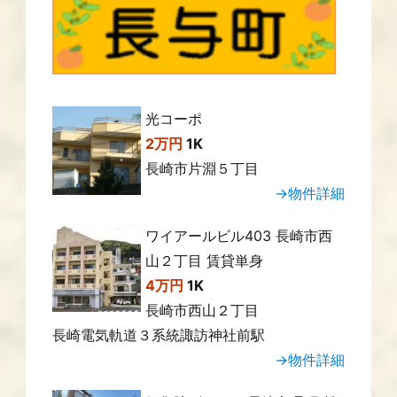
光コーポ
2万円
1K
長崎市片淵５丁目
→物件詳細
ワイアールビル403 長崎市西
山２丁目 賃貸単身
4万円
1K
長崎市西山２丁目
長崎電気軌道３系統諏訪神社前駅
→物件詳細