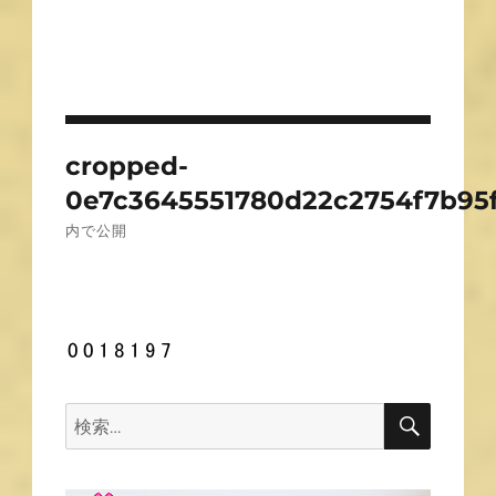
投
cropped-
稿
0e7c3645551780d22c2754f7b95f1
ナ
内で公開
ビ
ゲ
ー
シ
ョ