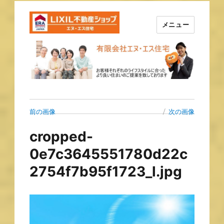
メニュー
長崎の不動産はエヌ・エス住宅
で！！
前の画像
次の画像
cropped-
0e7c3645551780d22c
2754f7b95f1723_l.jpg