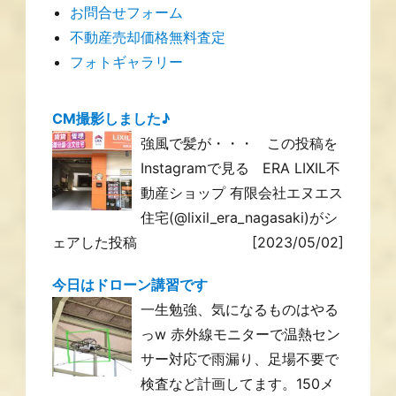
お問合せフォーム
不動産売却価格無料査定
フォトギャラリー
CM撮影しました♪
強風で髪が・・・ この投稿を
Instagramで見る ERA LIXIL不
動産ショップ 有限会社エヌエス
住宅(@lixil_era_nagasaki)がシ
ェアした投稿
[2023/05/02]
今日はドローン講習です
一生勉強、気になるものはやる
っw 赤外線モニターで温熱セン
サー対応で雨漏り、足場不要で
検査など計画してます。150メ