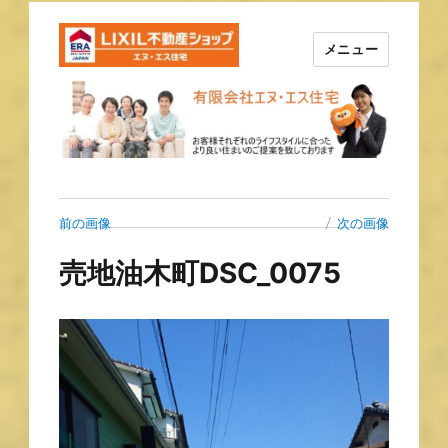
メニュー
長崎の不動産はエヌ・エス住宅
で！！
前の画像
次の画像
売地油木町DSC_0075