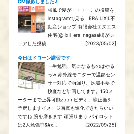
CM撮影しました♪
強風で髪が・・・ この投稿を
Instagramで見る ERA LIXIL不
動産ショップ 有限会社エヌエス
住宅(@lixil_era_nagasaki)がシ
ェアした投稿
[2023/05/02]
今日はドローン講習です
一生勉強、気になるものはやる
っw 赤外線モニターで温熱セン
サー対応で雨漏り、足場不要で
検査など計画してます。150メ
ーターまで上昇可能zoomビデオ、静止画を
予定しますイメージ写真も進化できたらいい
ですね 腕を磨きます 頑張りまう パイロット
は2人勉強中&#x...
[2022/09/25]