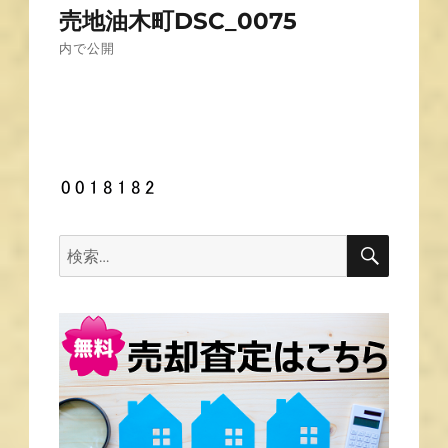
売地油木町DSC_0075
稿
内で公開
ナ
ビ
ゲ
ー
シ
ョ
ン