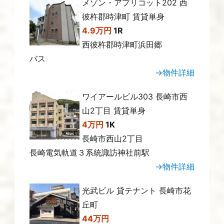
メゾン・アプリコット202 西
彼杵郡時津町 賃貸単身
4.9万円
1R
西彼杵郡時津町浜田郷
バス
→物件詳細
ワイアールビル303 長崎市西
山2丁目 賃貸単身
4万円
1K
長崎市西山2丁目
長崎電気軌道３系統諏訪神社前駅
→物件詳細
光武ビル 貸テナント 長崎市花
丘町
44万円