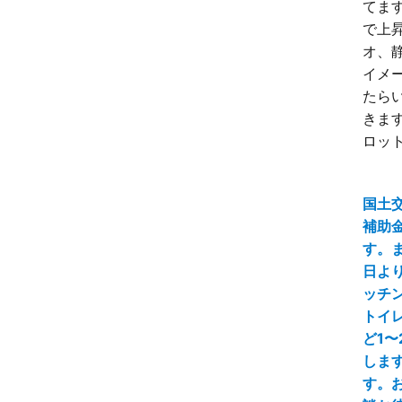
てます
で上昇
オ、
イメ
たら
きます
ロット
国土
補助
す。ま
日よ
ッチ
トイ
ど1〜
しま
す。