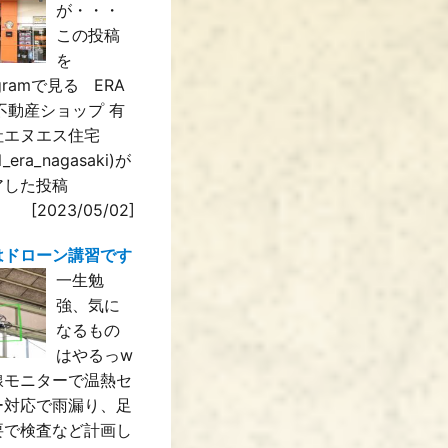
が・・・
この投稿
を
agramで見る ERA
IL不動産ショップ 有
社エヌエス住宅
il_era_nagasaki)が
アした投稿
[2023/05/02]
はドローン講習です
一生勉
強、気に
なるもの
はやるっw
線モニターで温熱セ
ー対応で雨漏り、足
要で検査など計画し