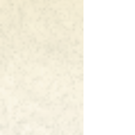
シ
ョ
ン