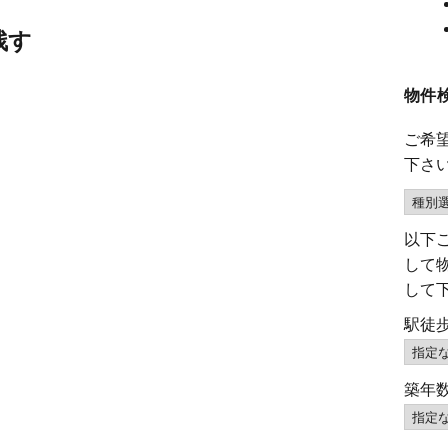
残す
物件
ご希
下さ
以下
して
して
駅徒
築年