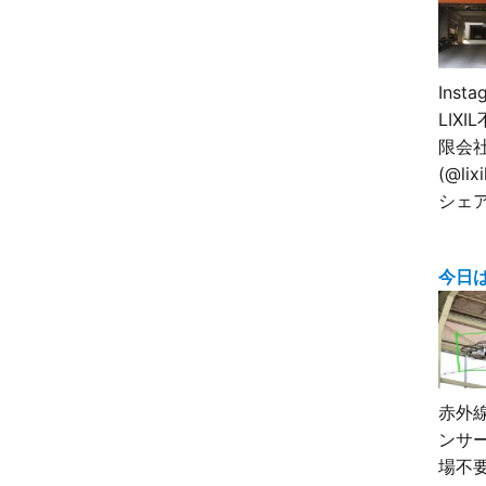
Inst
LIX
限会
(@lix
シェ
今日
赤外
ンサ
場不