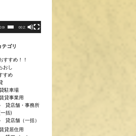
0:00
00:21
カテゴリ
おすすめ！！
ちおし
すすめ
貸
貸駐車場
賃貸事業用
貸店舗・事務所
(一括)
貸店舗（一括）
賃貸居住用