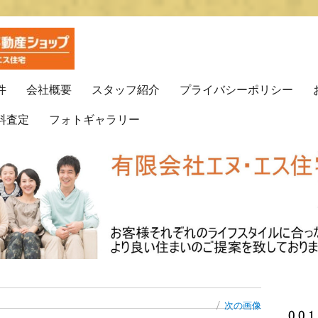
プ(有)エヌ・エス住宅
動産はエヌ・エス住宅で！！
件
会社概要
スタッフ紹介
プライバシーポリシー
料査定
フォトギャラリー
次の画像