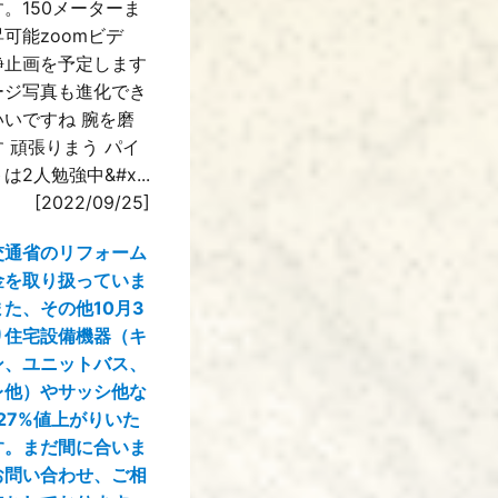
。150メーターま
可能zoomビデ
静止画を予定します
ージ写真も進化でき
いいですね 腕を磨
 頑張りまう パイ
は2人勉強中&#x...
[2022/09/25]
交通省のリフォーム
金を取り扱っていま
た、その他10月3
り住宅設備機器（キ
ン、ユニットバス、
レ他）やサッシ他な
27%値上がりいた
す。まだ間に合いま
お問い合わせ、ご相