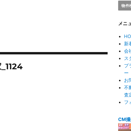
メニ
HO
新
会
ス
1124
プ
ー
お
不
査
フ
CM