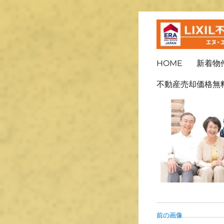
ＬＩＸＩＬ不動産ショッ
長崎の不
HOME
新着物
不動産売却価格無
前の画像