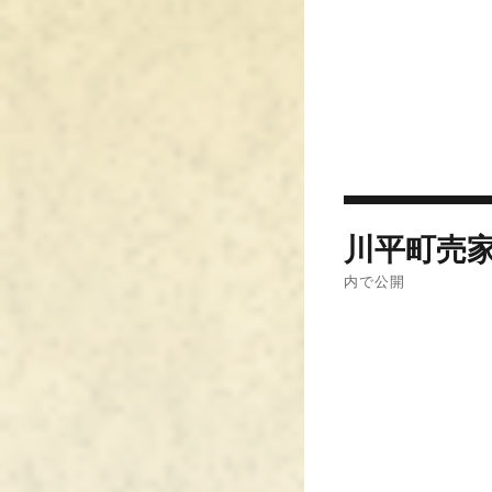
投
川平町売家_
稿
内で公開
ナ
ビ
ゲ
ー