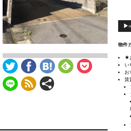
動
画
プ
0
レ
ー
物件
ヤ
ー
★
い
お
賃