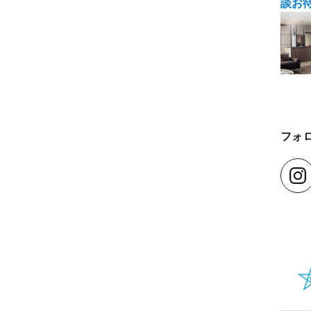
談お
フォ