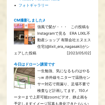
フォトギャラリー
CM撮影しました♪
強風で髪が・・・ この投稿を
Instagramで見る ERA LIXIL不
動産ショップ 有限会社エヌエス
住宅(@lixil_era_nagasaki)がシ
ェアした投稿
[2023/05/02]
今日はドローン講習です
一生勉強、気になるものはやる
っw 赤外線モニターで温熱セン
サー対応で雨漏り、足場不要で
検査など計画してます。150メ
ーターまで上昇可能zoomビデオ、静止画を
予定しますイメージ写真も進化できたらいい