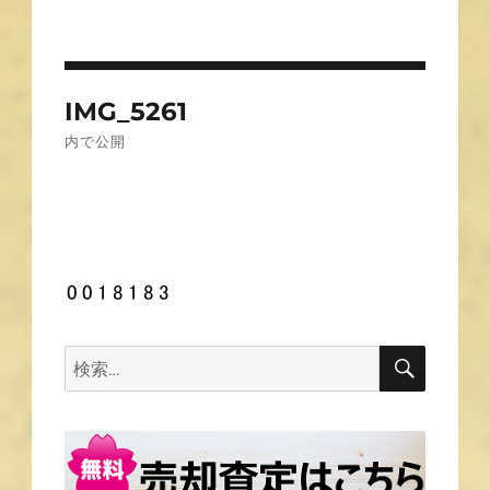
投
IMG_5261
稿
内で公開
ナ
ビ
ゲ
ー
シ
ョ
ン