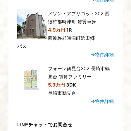
メゾン・アプリコット202 西
彼杵郡時津町 賃貸単身
4.9万円
1R
西彼杵郡時津町浜田郷
バス
→物件詳細
フォーレ鶴見台302 長崎市鶴
見台 賃貸ファミリー
5.9万円
3DK
長崎市鶴見台
→物件詳細
LINEチャットでお問合せ