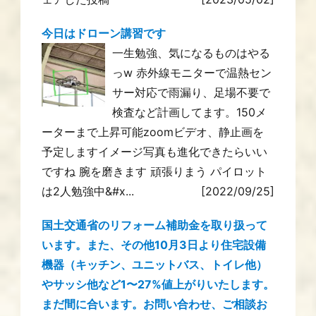
今日はドローン講習です
一生勉強、気になるものはやる
っw 赤外線モニターで温熱セン
サー対応で雨漏り、足場不要で
検査など計画してます。150メ
ーターまで上昇可能zoomビデオ、静止画を
予定しますイメージ写真も進化できたらいい
ですね 腕を磨きます 頑張りまう パイロット
は2人勉強中&#x...
[2022/09/25]
国土交通省のリフォーム補助金を取り扱って
います。また、その他10月3日より住宅設備
機器（キッチン、ユニットバス、トイレ他）
やサッシ他など1〜27%値上がりいたします。
まだ間に合います。お問い合わせ、ご相談お