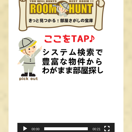
動
画
プ
レ
ー
00:00
00:21