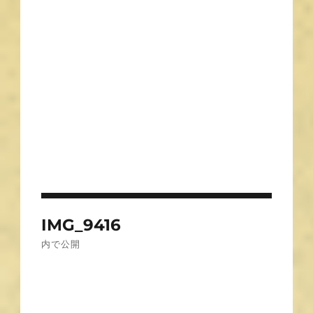
投
IMG_9416
稿
内で公開
ナ
ビ