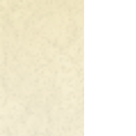
ゲ
ー
シ
ョ
ン