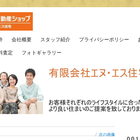
プ(有)エヌ・エス住宅
動産はエヌ・エス住宅で！！
件
会社概要
スタッフ紹介
プライバシーポリシー
料査定
フォトギャラリー
次の画像