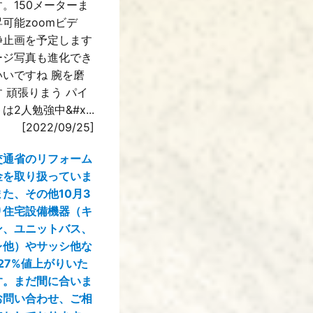
。150メーターま
可能zoomビデ
静止画を予定します
ージ写真も進化でき
いいですね 腕を磨
 頑張りまう パイ
は2人勉強中&#x...
[2022/09/25]
交通省のリフォーム
金を取り扱っていま
た、その他10月3
り住宅設備機器（キ
ン、ユニットバス、
レ他）やサッシ他な
27%値上がりいた
す。まだ間に合いま
お問い合わせ、ご相