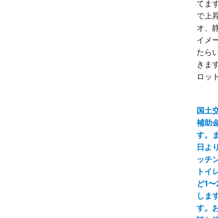
てます
で上昇
オ、
イメ
たら
きます
ロット
国土
補助
す。ま
日よ
ッチ
トイ
ど1〜
しま
す。