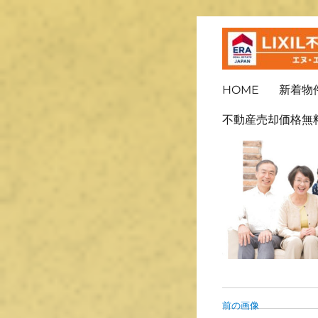
ＬＩＸＩＬ不動産ショッ
長崎の不
HOME
新着物
不動産売却価格無
前の画像