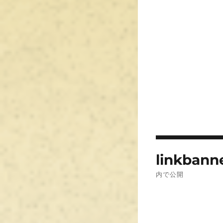
投
linkbann
稿
内で公開
ナ
ビ