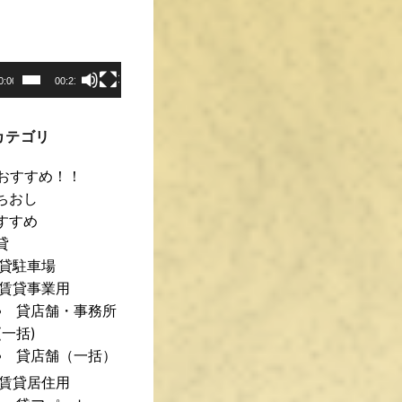
0:00
00:21
カテゴリ
おすすめ！！
ちおし
すすめ
貸
貸駐車場
賃貸事業用
貸店舗・事務所
(一括)
貸店舗（一括）
賃貸居住用