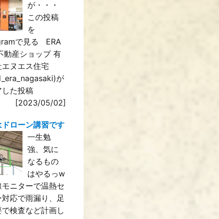
が・・・
この投稿
を
agramで見る ERA
IL不動産ショップ 有
社エヌエス住宅
il_era_nagasaki)が
アした投稿
[2023/05/02]
はドローン講習です
一生勉
強、気に
なるもの
はやるっw
線モニターで温熱セ
ー対応で雨漏り、足
要で検査など計画し