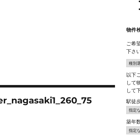
物件
ご希
下さ
以下
して
して
er_nagasaki1_260_75
駅徒
築年