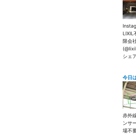
Inst
LIX
限会
(@lix
シェ
今日
赤外
ンサ
場不