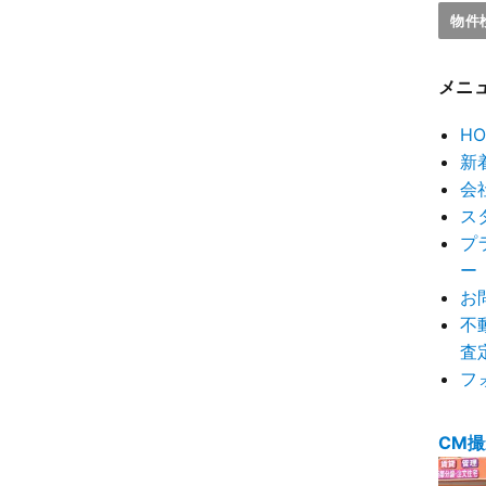
メニ
HO
新
会
ス
プ
ー
お
不
査
フ
CM