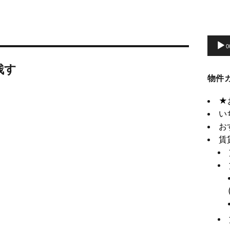
動
画
プ
0
レ
残す
ー
物件
ヤ
ー
★
い
お
賃