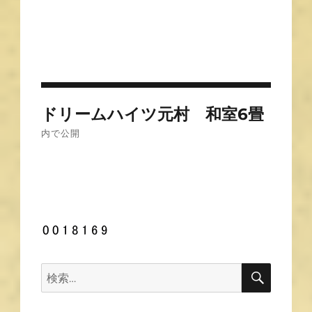
投
ドリームハイツ元村 和室6畳
稿
内で公開
ナ
ビ
ゲ
ー
シ
ョ