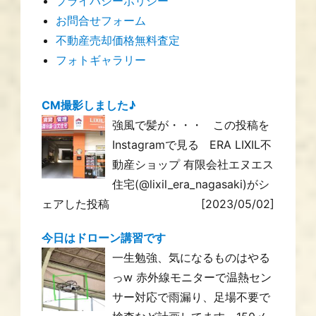
プライバシーポリシー
お問合せフォーム
不動産売却価格無料査定
フォトギャラリー
CM撮影しました♪
強風で髪が・・・ この投稿を
Instagramで見る ERA LIXIL不
動産ショップ 有限会社エヌエス
住宅(@lixil_era_nagasaki)がシ
ェアした投稿
[2023/05/02]
今日はドローン講習です
一生勉強、気になるものはやる
っw 赤外線モニターで温熱セン
サー対応で雨漏り、足場不要で