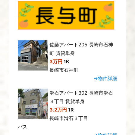
佐藤アパート205 長崎市石神
町 賃貸単身
3万円
1K
長崎市石神町
→物件詳細
滑石アパート302 長崎市滑石
３丁目 賃貸単身
3.2万円
1R
長崎市滑石３丁目
バス