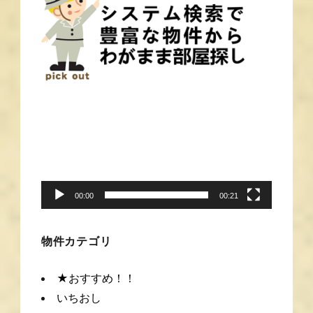
動
画
プ
レ
ー
00:00
00:21
ヤ
ー
物件カテゴリ
★おすすめ！！
いちおし