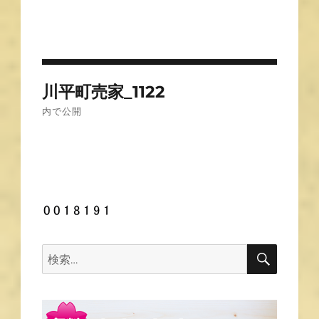
投
川平町売家_1122
稿
内で公開
ナ
ビ
ゲ
ー
シ
ョ
ン