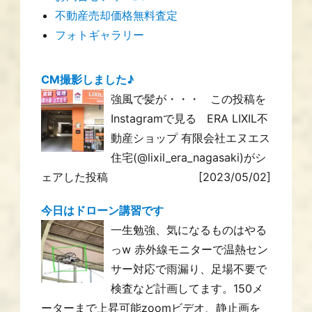
不動産売却価格無料査定
フォトギャラリー
CM撮影しました♪
強風で髪が・・・ この投稿を
Instagramで見る ERA LIXIL不
動産ショップ 有限会社エヌエス
住宅(@lixil_era_nagasaki)がシ
ェアした投稿
[2023/05/02]
今日はドローン講習です
一生勉強、気になるものはやる
っw 赤外線モニターで温熱セン
サー対応で雨漏り、足場不要で
検査など計画してます。150メ
ーターまで上昇可能zoomビデオ、静止画を