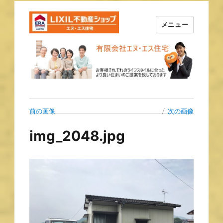
メニュー
長崎の不動産はエヌ・エス住宅
で！！
前の画像
次の画像
img_2048.jpg