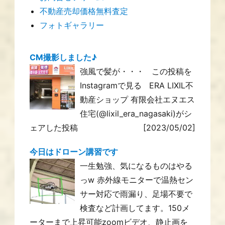
不動産売却価格無料査定
フォトギャラリー
CM撮影しました♪
強風で髪が・・・ この投稿を
Instagramで見る ERA LIXIL不
動産ショップ 有限会社エヌエス
住宅(@lixil_era_nagasaki)がシ
ェアした投稿
[2023/05/02]
今日はドローン講習です
一生勉強、気になるものはやる
っw 赤外線モニターで温熱セン
サー対応で雨漏り、足場不要で
検査など計画してます。150メ
ーターまで上昇可能zoomビデオ、静止画を