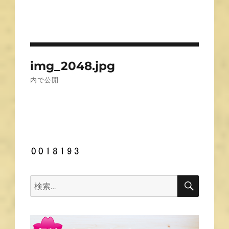
投
img_2048.jpg
稿
内で公開
ナ
ビ
ゲ
ー
シ
ョ
ン