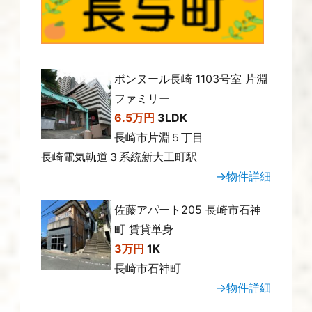
ボンヌール長崎 1103号室 片淵
ファミリー
6.5万円
3LDK
長崎市片淵５丁目
長崎電気軌道３系統新大工町駅
→物件詳細
佐藤アパート205 長崎市石神
町 賃貸単身
3万円
1K
長崎市石神町
→物件詳細